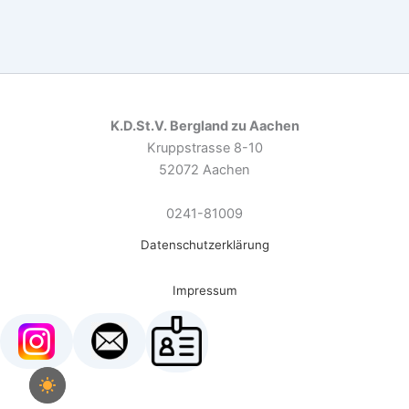
n
n
n
n
t
,
,
,
,
i
o
n
K.D.St.V. Bergland zu Aachen
Kruppstrasse 8-10
52072 Aachen
0241-81009
Datenschutzerklärung
Impressum