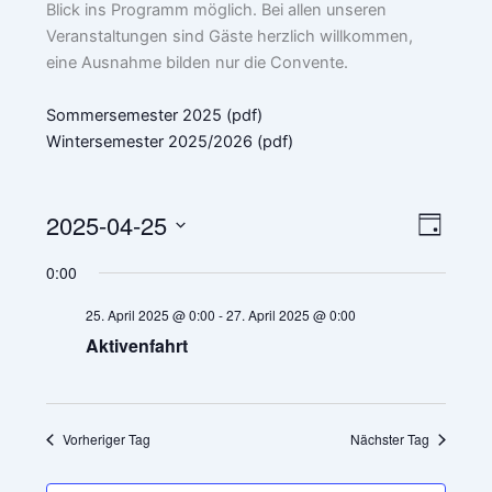
Blick ins Programm möglich. Bei allen unseren
Veranstaltungen sind Gäste herzlich willkommen,
eine Ausnahme bilden nur die Convente.
Sommersemester 2025 (pdf)
Wintersemester 2025/2026 (pdf)
2025-04-25
A
V
T
n
e
D
a
0:00
g
s
r
a
t
i
a
25. April 2025 @ 0:00
-
27. April 2025 @ 0:00
u
c
n
m
Aktivenfahrt
h
s
w
t
t
ä
e
a
h
l
n
l
Vorheriger Tag
Nächster Tag
e
-
t
n
N
u