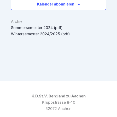
.
Kalender abonnieren
a
n
v
g
i
A
Archiv
g
n
Sommersemester 2024 (pdf)
a
s
Wintersemester 2024/2025 (pdf)
t
i
i
c
o
h
n
t
e
n
-
N
a
v
K.D.St.V. Bergland zu Aachen
i
Kruppstrasse 8-10
g
52072 Aachen
a